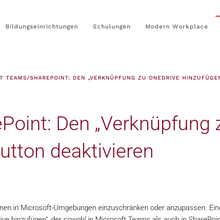
Bildungseinrichtungen
Schulungen
Modern Workplace
T TEAMS/SHAREPOINT: DEN „VERKNÜPFUNG ZU ONEDRIVE HINZUFÜGE
Point: Den „Verknüpfung 
utton deaktivieren
tionen in Microsoft-Umgebungen einzuschränken oder anzupassen. Ein
ive hinzufügen“, der sowohl in Microsoft Teams als auch in SharePoin