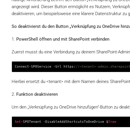
angezeigt wird. Dieser Button ermöglicht es Nutzern, Verknüp
deaktivieren, um beispielsweise eine klarere Datenstruktur zu 
So deaktivierst du den Button „Verknüpfung zu OneDrive hinz
1.
PowerShell öffnen und mit SharePoint verbinden
Zuerst musst du eine Verbindung zu deinem SharePoint-Admin-C
Connect-SPOService -Url https:
//<tenant>-admin.sharepoin
Hierbei ersetzt du <tenant> mit dem Namen deines SharePoin
2.
Funktion deaktivieren
Um den „Verknüpfung zu OneDrive hinzufügen“-Button zu deaktiv
Set
-SPOTenant -DisableAddShortcutsToOneDrive $
True