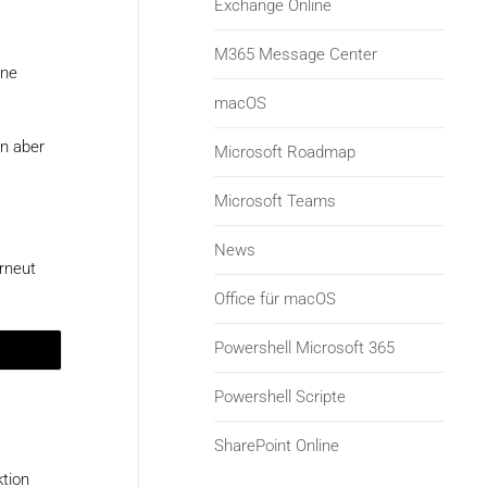
Exchange Online
M365 Message Center
ene
macOS
n aber
Microsoft Roadmap
Microsoft Teams
News
erneut
Office für macOS
Powershell Microsoft 365
Powershell Scripte
SharePoint Online
ktion