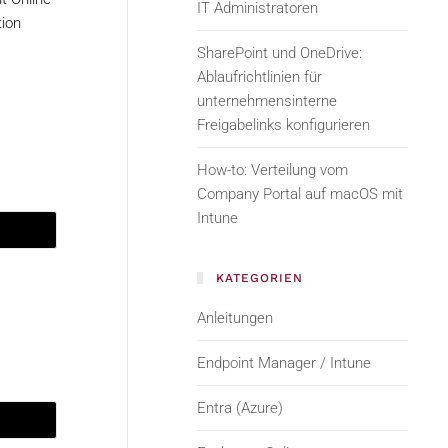
IT Administratoren
tion
SharePoint und OneDrive:
Ablaufrichtlinien für
unternehmensinterne
Freigabelinks konfigurieren
How-to: Verteilung vom
Company Portal auf macOS mit
Intune
KATEGORIEN
Anleitungen
Endpoint Manager / Intune
Entra (Azure)