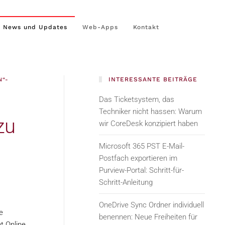
News und Updates
Web-Apps
Kontakt
INTERESSANTE BEITRÄGE
N“-
Das Ticketsystem, das
Techniker nicht hassen: Warum
zu
wir CoreDesk konzipiert haben
Microsoft 365 PST E-Mail-
Postfach exportieren im
Purview-Portal: Schritt-für-
Schritt-Anleitung
OneDrive Sync Ordner individuell
e
benennen: Neue Freiheiten für
t Online